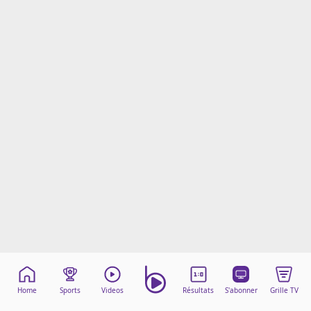
Mentions légales
Cookies
Protection des données
Paramétrer mon consentement
Home
Sports
Videos
Résultats
S'abonner
Grille TV