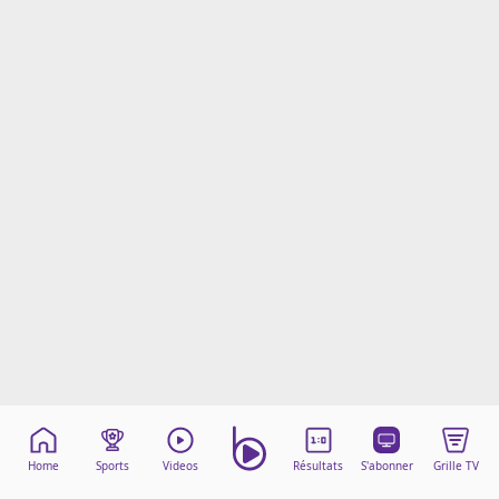
Mentions légales
Cookies
Protection des données
Paramétrer mon consentement
Home
Sports
Videos
Résultats
S'abonner
Grille TV