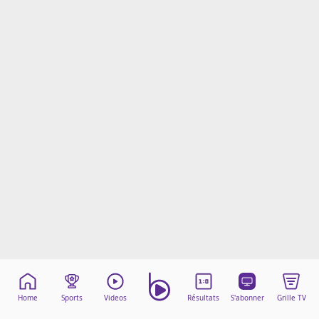
Mentions légales
Cookies
Protection des données
Paramétrer mon consentement
Home
Sports
Videos
Résultats
S'abonner
Grille TV