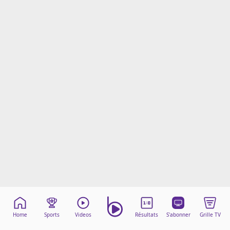
Mentions légales
Cookies
Protection des données
Paramétrer mon consentement
Home
Sports
Videos
Résultats
S'abonner
Grille TV