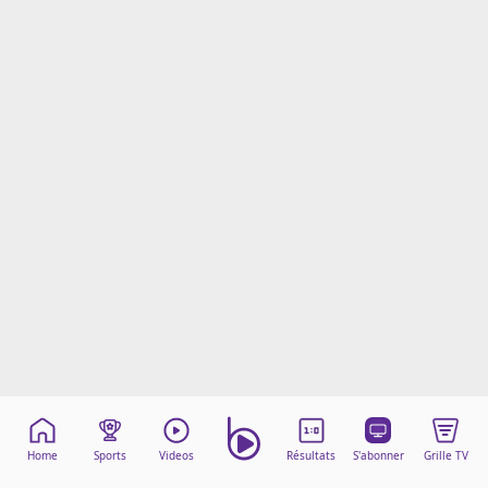
Mentions légales
Cookies
Protection des données
Paramétrer mon consentement
Home
Sports
Videos
Résultats
S'abonner
Grille TV