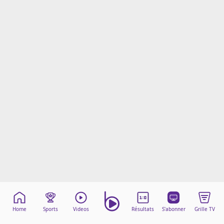
Mentions légales
Cookies
Protection des données
Paramétrer mon consentement
Home
Sports
Videos
Résultats
S'abonner
Grille TV