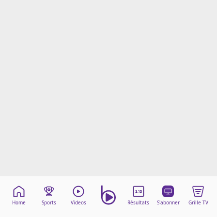
Mentions légales
Cookies
Protection des données
Paramétrer mon consentement
Home
Sports
Videos
Résultats
S'abonner
Grille TV