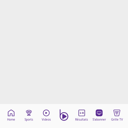
Mentions légales
Cookies
Protection des données
Paramétrer mon consentement
Home
Sports
Videos
Résultats
S'abonner
Grille TV