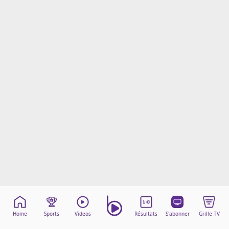
Mentions légales
Cookies
Protection des données
Paramétrer mon consentement
Home
Sports
Videos
Résultats
S'abonner
Grille TV