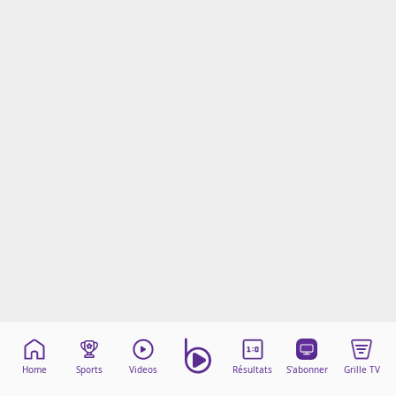
Mentions légales
Cookies
Protection des données
Paramétrer mon consentement
Home
Sports
Videos
Résultats
S'abonner
Grille TV