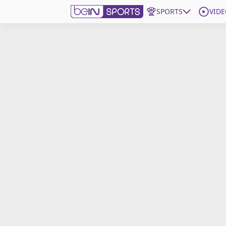
SPORTS
VIDE
beIN SPORTS CONNECT
Edition
France
Replays
Podcasts
En Direct
Gérer les notifications
Contactez nous
Grille TV
beINSPIRED
CGU
Mentions légales