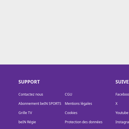
Cookies
Protection des données
Paramétrer mon consentement
SUPPORT
SUIV
Contactez nous
CGU
Faceboo
Abonnement beIN SPORTS
Mentions légales
X
Grille TV
Cookies
Youtube
beIN Régie
Protection des données
Instagr