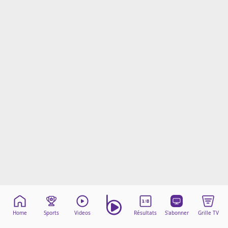
Mentions légales
Cookies
Protection des données
Paramétrer mon consentement
Home
Sports
Videos
Résultats
S'abonner
Grille TV