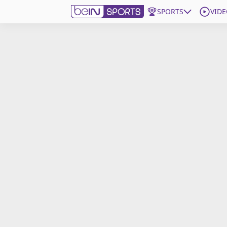
SPORTS
VIDE
beIN SPORTS CONNECT
Edition
France
Replays
Podcasts
En Direct
Gérer les notifications
Contactez nous
Grille TV
beINSPIRED
CGU
Mentions légales