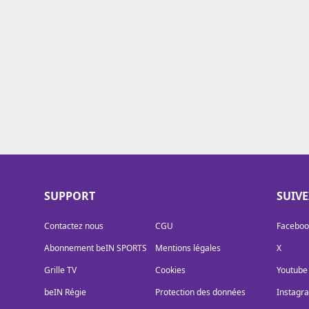
Cookies
Protection des données
Paramétrer mon consentement
SUPPORT
SUIV
Contactez nous
CGU
Faceboo
Abonnement beIN SPORTS
Mentions légales
X
Grille TV
Cookies
Youtube
beIN Régie
Protection des données
Instagr