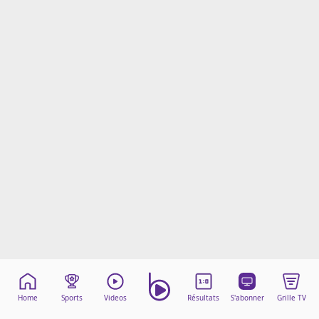
Mentions légales
Cookies
Protection des données
Paramétrer mon consentement
Home
Sports
Videos
Résultats
S'abonner
Grille TV