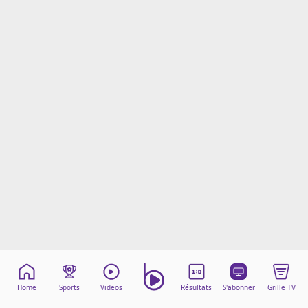
Mentions légales
Cookies
Protection des données
Paramétrer mon consentement
Home
Sports
Videos
Résultats
S'abonner
Grille TV