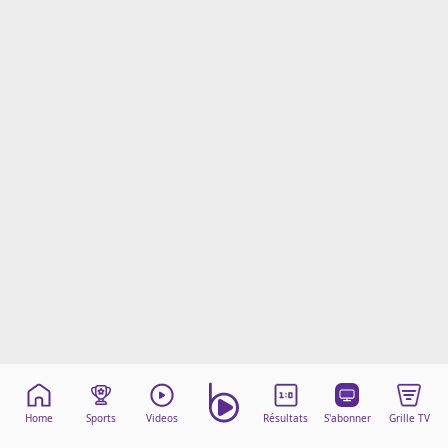
Mentions légales
Cookies
Protection des données
Paramétrer mon consentement
Home
Sports
Videos
Résultats
S'abonner
Grille TV