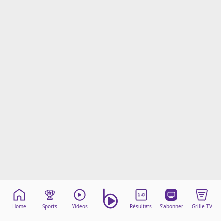
Mentions légales
Cookies
Protection des données
Paramétrer mon consentement
Home
Sports
Videos
Résultats
S'abonner
Grille TV