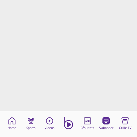
Mentions légales
Cookies
Protection des données
Paramétrer mon consentement
Home
Sports
Videos
Résultats
S'abonner
Grille TV