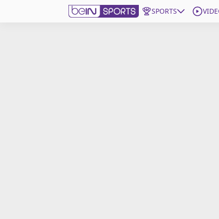
SPORTS
VIDE
beIN SPORTS CONNECT
Edition
France
Replays
Podcasts
En Direct
Gérer les notifications
Contactez nous
Grille TV
beINSPIRED
CGU
Mentions légales