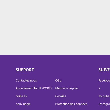
Cookies
Protection des données
Paramétrer mon consentement
SUPPORT
SUIV
Contactez nous
CGU
Faceboo
Abonnement beIN SPORTS
Mentions légales
X
Grille TV
Cookies
Youtube
beIN Régie
Protection des données
Instagr