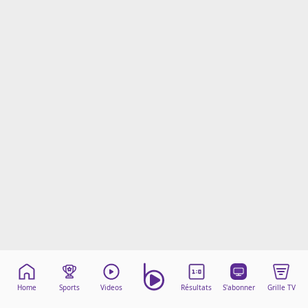
Mentions légales
Cookies
Protection des données
Paramétrer mon consentement
Home
Sports
Videos
Résultats
S'abonner
Grille TV