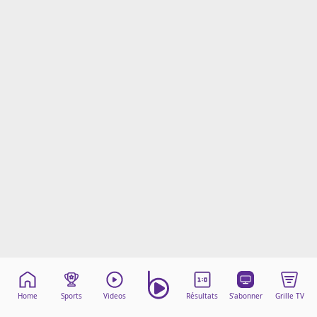
Mentions légales
Cookies
Protection des données
Paramétrer mon consentement
Home
Sports
Videos
Résultats
S'abonner
Grille TV