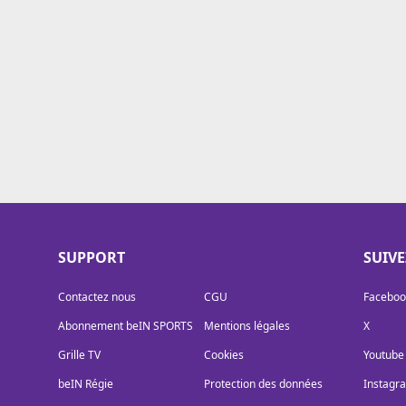
Cookies
Protection des données
Paramétrer mon consentement
SUPPORT
SUIV
Contactez nous
CGU
Faceboo
Abonnement beIN SPORTS
Mentions légales
X
Grille TV
Cookies
Youtube
beIN Régie
Protection des données
Instagr