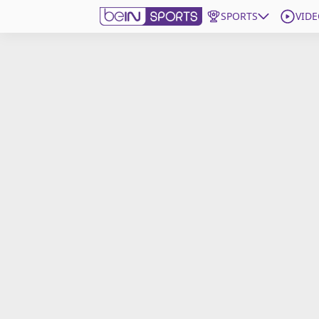
SPORTS
VIDE
beIN SPORTS CONNECT
Edition
France
Replays
Podcasts
En Direct
Gérer les notifications
Contactez nous
Grille TV
beINSPIRED
CGU
Mentions légales