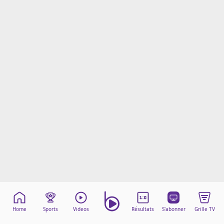
Mentions légales
Cookies
Protection des données
Paramétrer mon consentement
Home
Sports
Videos
Résultats
S'abonner
Grille TV