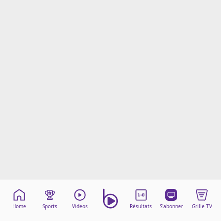
Mentions légales
Cookies
Protection des données
Paramétrer mon consentement
Home
Sports
Videos
Résultats
S'abonner
Grille TV