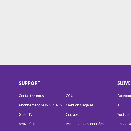
Cookies
Protection des données
Paramétrer mon consentement
SUPPORT
SUIV
Contactez nous
CGU
Faceboo
Abonnement beIN SPORTS
Mentions légales
X
Grille TV
Cookies
Youtube
beIN Régie
Protection des données
Instagr