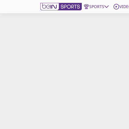
SPORTS
VIDE
beIN SPORTS CONNECT
Edition
France
Replays
Podcasts
En Direct
Gérer les notifications
Contactez nous
Grille TV
beINSPIRED
CGU
Mentions légales