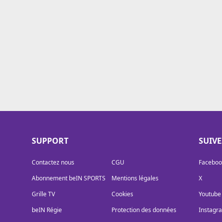
Cookies
Protection des données
Paramétrer mon consentement
SUPPORT
SUIV
Contactez nous
CGU
Faceboo
Abonnement beIN SPORTS
Mentions légales
X
Grille TV
Cookies
Youtube
beIN Régie
Protection des données
Instagr