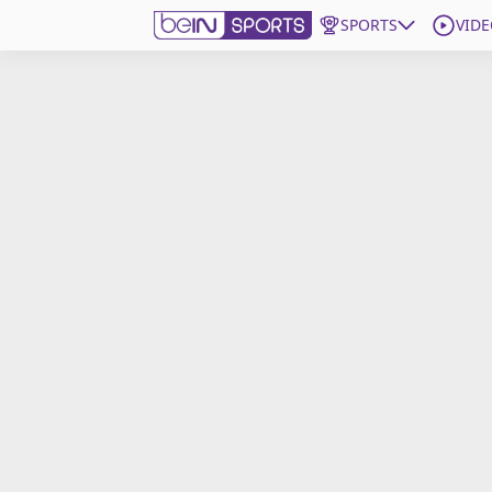
SPORTS
VIDE
beIN SPORTS CONNECT
Edition
France
Replays
Podcasts
En Direct
Gérer les notifications
Contactez nous
Grille TV
beINSPIRED
CGU
Mentions légales