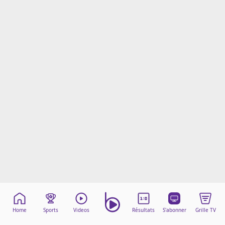
Mentions légales
Cookies
Protection des données
Paramétrer mon consentement
Home
Sports
Videos
Résultats
S'abonner
Grille TV