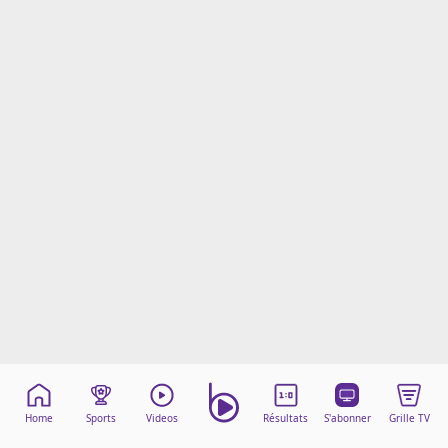
Mentions légales
Cookies
Protection des données
Paramétrer mon consentement
Home
Sports
Videos
Résultats
S'abonner
Grille TV