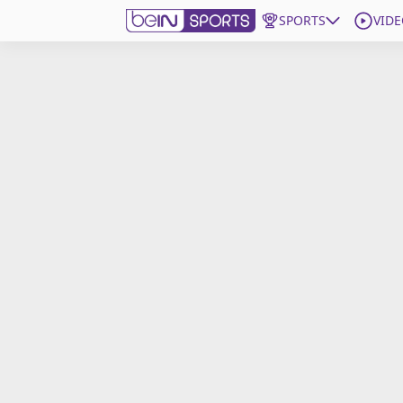
SPORTS
VIDE
beIN SPORTS CONNECT
Edition
France
Replays
Podcasts
En Direct
Gérer les notifications
Contactez nous
Grille TV
beINSPIRED
CGU
Mentions légales