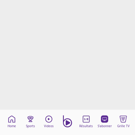
Mentions légales
Cookies
Protection des données
Paramétrer mon consentement
Home
Sports
Videos
Résultats
S'abonner
Grille TV