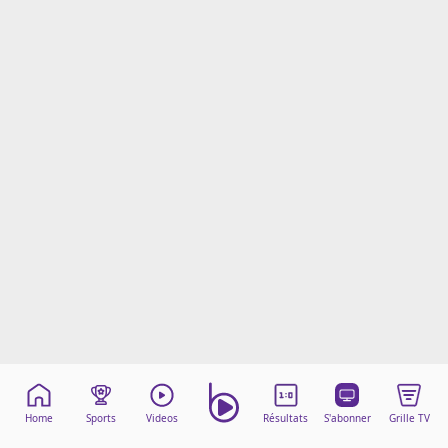
Mentions légales
Cookies
Protection des données
Paramétrer mon consentement
Home
Sports
Videos
Résultats
S'abonner
Grille TV