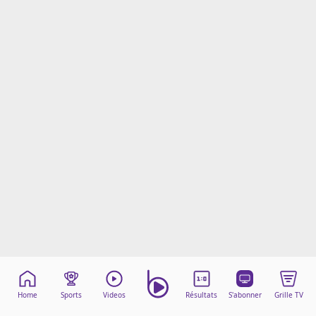
Mentions légales
Cookies
Protection des données
Paramétrer mon consentement
Home
Sports
Videos
Résultats
S'abonner
Grille TV