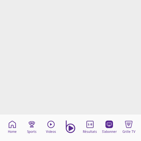
Mentions légales
Cookies
Protection des données
Paramétrer mon consentement
Home
Sports
Videos
Résultats
S'abonner
Grille TV