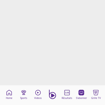
Mentions légales
Cookies
Protection des données
Paramétrer mon consentement
Home
Sports
Videos
Résultats
S'abonner
Grille TV