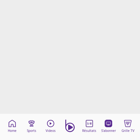
Mentions légales
Cookies
Protection des données
Paramétrer mon consentement
Home
Sports
Videos
Résultats
S'abonner
Grille TV