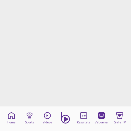
Mentions légales
Cookies
Protection des données
Paramétrer mon consentement
Home
Sports
Videos
Résultats
S'abonner
Grille TV