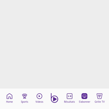
Mentions légales
Cookies
Protection des données
Paramétrer mon consentement
Home
Sports
Videos
Résultats
S'abonner
Grille TV