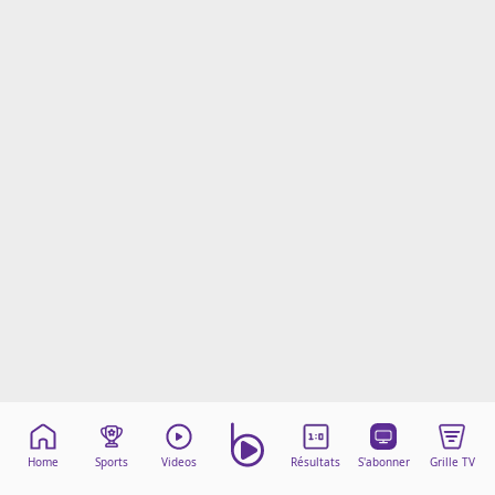
Mentions légales
Cookies
Protection des données
Paramétrer mon consentement
Home
Sports
Videos
Résultats
S'abonner
Grille TV