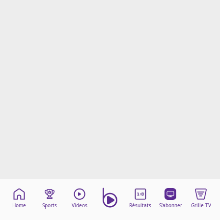
Mentions légales
Cookies
Protection des données
Paramétrer mon consentement
Home
Sports
Videos
Résultats
S'abonner
Grille TV