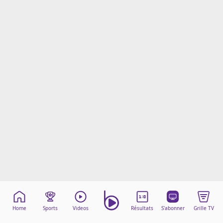
Mentions légales
Cookies
Protection des données
Paramétrer mon consentement
Home
Sports
Videos
Résultats
S'abonner
Grille TV