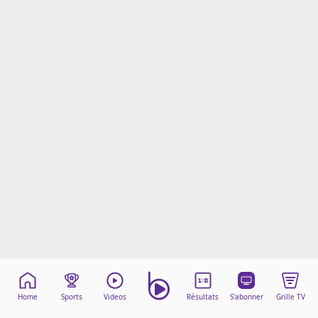
Mentions légales
Cookies
Protection des données
Paramétrer mon consentement
Home
Sports
Videos
Résultats
S'abonner
Grille TV