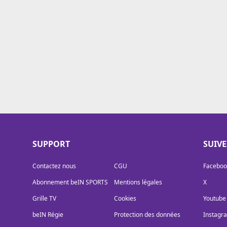
Cookies
Protection des données
Paramétrer mon consentement
SUPPORT
SUIV
Contactez nous
CGU
Faceboo
Abonnement beIN SPORTS
Mentions légales
X
Grille TV
Cookies
Youtube
beIN Régie
Protection des données
Instagr