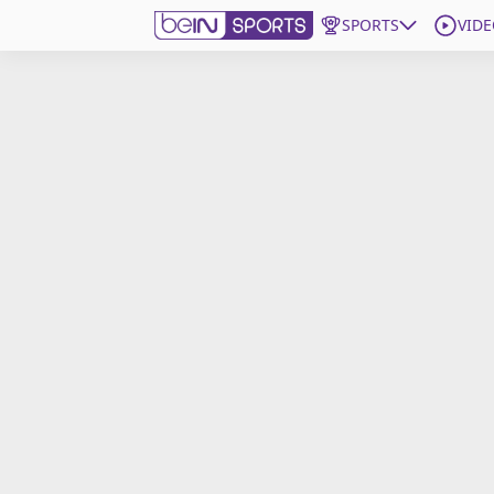
SPORTS
VIDE
beIN SPORTS CONNECT
Edition
France
Replays
Podcasts
En Direct
Gérer les notifications
Contactez nous
Grille TV
beINSPIRED
CGU
Mentions légales