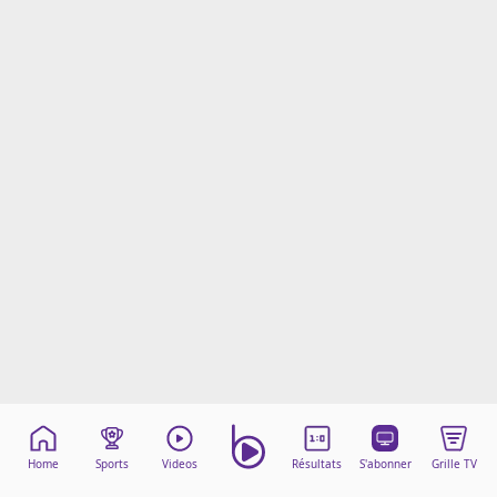
Mentions légales
Cookies
Protection des données
Paramétrer mon consentement
Home
Sports
Videos
Résultats
S'abonner
Grille TV