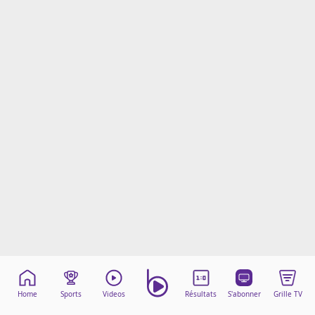
Mentions légales
Cookies
Protection des données
Paramétrer mon consentement
Home
Sports
Videos
Résultats
S'abonner
Grille TV