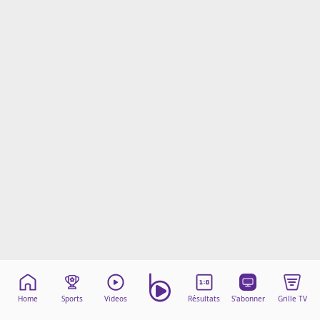
Mentions légales
Cookies
Protection des données
Paramétrer mon consentement
Home
Sports
Videos
Résultats
S'abonner
Grille TV