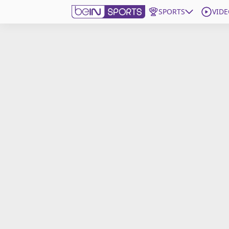
SPORTS
VIDE
beIN SPORTS CONNECT
Edition
France
Replays
Podcasts
En Direct
Gérer les notifications
Contactez nous
Grille TV
beINSPIRED
CGU
Mentions légales