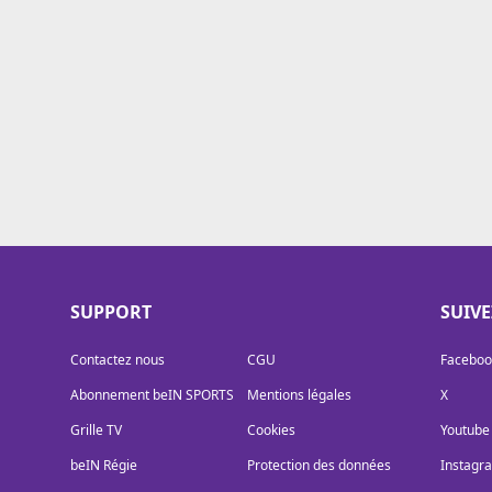
Cookies
Protection des données
Paramétrer mon consentement
SUPPORT
SUIV
Contactez nous
CGU
Faceboo
Abonnement beIN SPORTS
Mentions légales
X
Grille TV
Cookies
Youtube
beIN Régie
Protection des données
Instagr