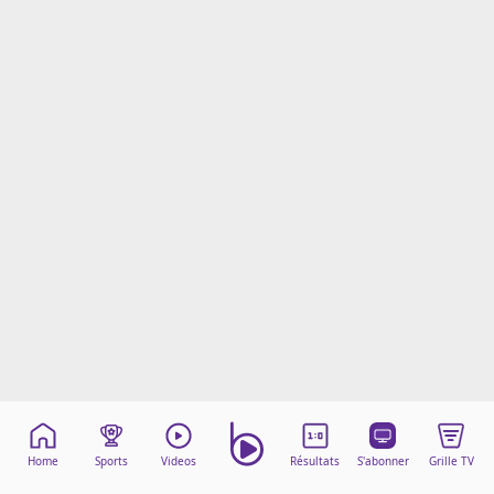
Mentions légales
Cookies
Protection des données
Paramétrer mon consentement
Home
Sports
Videos
Résultats
S'abonner
Grille TV