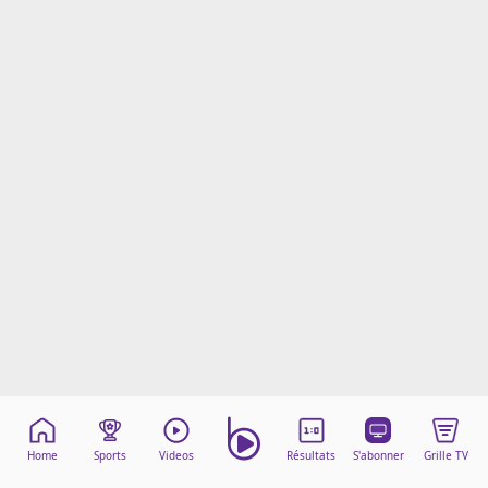
Mentions légales
Cookies
Protection des données
Paramétrer mon consentement
Home
Sports
Videos
Résultats
S'abonner
Grille TV