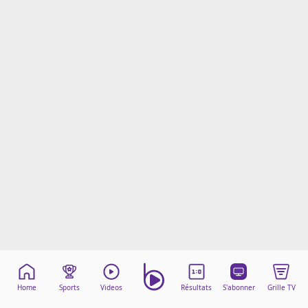
Mentions légales
Cookies
Protection des données
Paramétrer mon consentement
Home
Sports
Videos
Résultats
S'abonner
Grille TV