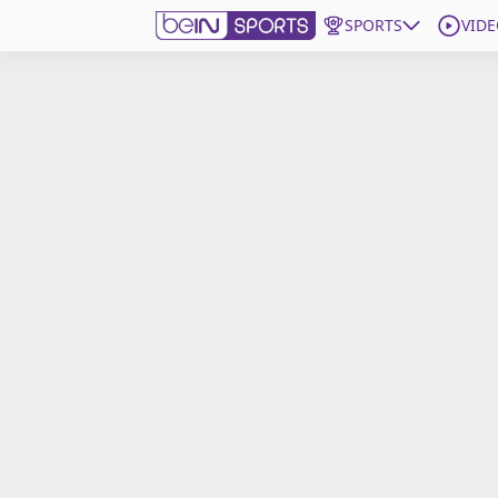
SPORTS
VIDE
beIN SPORTS CONNECT
Edition
France
Replays
Podcasts
En Direct
Gérer les notifications
Contactez nous
Grille TV
beINSPIRED
CGU
Mentions légales