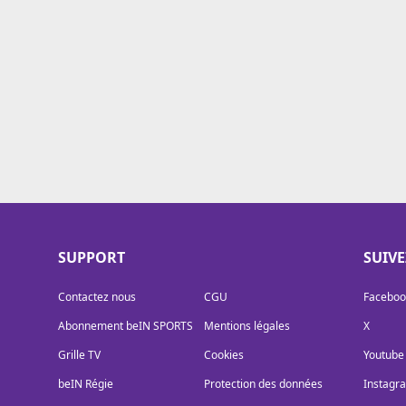
Cookies
Protection des données
Paramétrer mon consentement
SUPPORT
SUIV
Contactez nous
CGU
Faceboo
Abonnement beIN SPORTS
Mentions légales
X
Grille TV
Cookies
Youtube
beIN Régie
Protection des données
Instagr